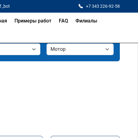
T_bot
+7 343 226-92-58
ная
Примеры работ
FAQ
Филиалы