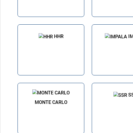
HHR
I
S
MONTE CARLO