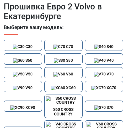
Прошивка Евро 2 Volvo в
Екатеринбурге
Выберите вашу модель:
C30
C70
S40
S60
S80
V40
V50
V60
V70
V90
XC60
XC70
XC90
S70
S60 CROSS
COUNTRY