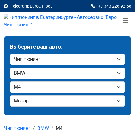
Telegram: EuroCT_bot
+7 343 226-92-58
Выберите ваш авто:
Чип тюнинг
BMW
M4