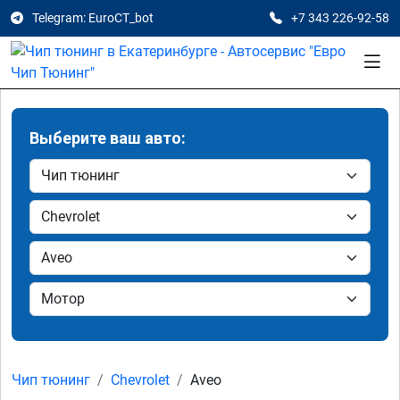
Telegram: EuroCT_bot
+7 343 226-92-58
Выберите ваш авто:
Чип тюнинг
Chevrolet
Aveo