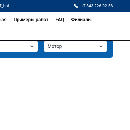
T_bot
+7 343 226-92-58
ная
Примеры работ
FAQ
Филиалы