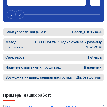
Отклик 
акселер
Расход 
‹
›
Получил
Блок управления (ЭБУ):
Bosch_EDC17C54
Метод
OBD PCM VR / Подключение к разъему
прошивки:
ЭБУ PCM
Срок работ:
1-3 часа
Наличие откатанных прошивок:
В наличии
Возможна индивидуальная настройка:
Да, без доплат
Примеры наших работ: