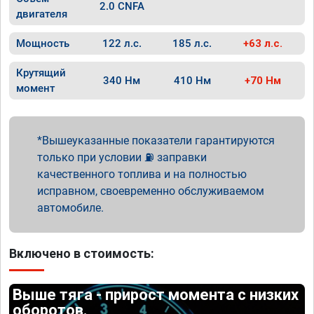
2.0 CNFA
двигателя
Мощность
122 л.с.
185 л.с.
+63 л.с.
Крутящий
340 Нм
410 Нм
+70 Нм
момент
Вышеуказанные показатели гарантируются
только при условии ⛽ заправки
качественного топлива и на полностью
исправном, своевременно обслуживаемом
автомобиле.
Включено в стоимость:
Выше тяга - прирост момента с низких
оборотов.