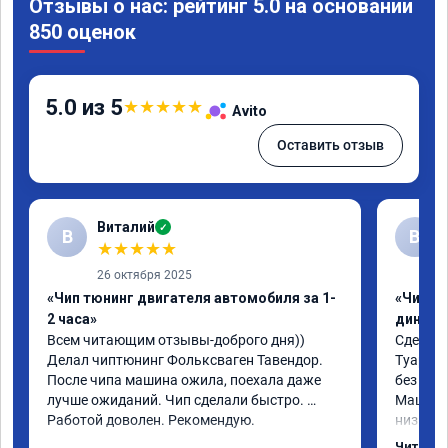
Отзывы о нас: рейтинг 5.0 на основании
850 оценок
5.0 из 5
★
★
★
★
★
Avito
Оставить отзыв
Виталий
✓
В
В
★
★
★
★
★
26 октября 2025
«Чип тюнинг двигателя автомобиля за 1-
«Чип тю
2 часа»
диност
Всем читающим отзывы-доброго дня)) 
Сделали
Делал чиптюнинг Фольксваген Тавендор. 
Туарег (
После чипа машина ожила, поехала даже 
без уда
лучше ожиданий. Чип сделали быстро. 
Машина 
Работой доволен. Рекомендую.
низких 
км/ч при
Читать 