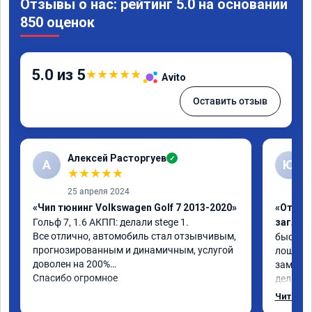
Отзывы о нас: рейтинг 5.0 на основании
850 оценок
5.0 из 5
★
★
★
★
★
Avito
Оставить отзыв
Алексей Расторгуев
✓
А
Ю
★
★
★
★
★
25 апреля 2024
«Чип тюнинг Volkswagen Golf 7 2013-2020»
«Отключ
Гольф 7, 1.6 АКПП: делали stege 1.

заглуш
Все отлично, автомобиль стал отзывчивым, 
быстро ,
прогнозированным и динамичным, услугой 
лошадей
доволен на 200%

заметил 
Спасибо огромное
делалось
может б
Читать 