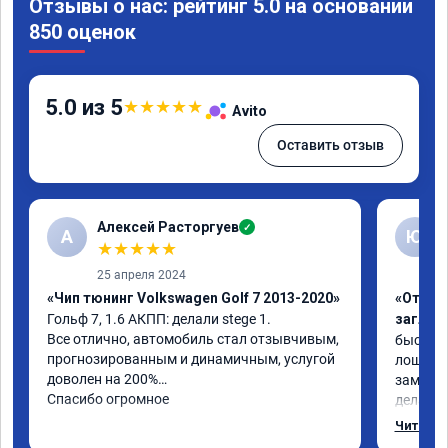
Отзывы о нас: рейтинг 5.0 на основании
850 оценок
5.0 из 5
★
★
★
★
★
Avito
Оставить отзыв
Алексей Расторгуев
✓
А
Ю
★
★
★
★
★
25 апреля 2024
«Чип тюнинг Volkswagen Golf 7 2013-2020»
«Отключ
Гольф 7, 1.6 АКПП: делали stege 1.

заглуш
Все отлично, автомобиль стал отзывчивым, 
быстро ,
прогнозированным и динамичным, услугой 
лошадей
доволен на 200%

заметил 
Спасибо огромное
делалось
может б
Читать 