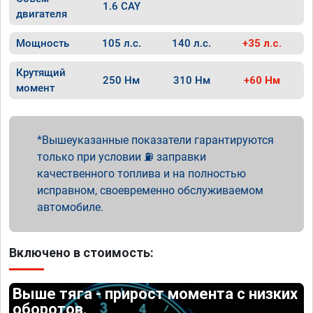
1.6 CAY
двигателя
Мощность
105 л.с.
140 л.с.
+35 л.с.
Крутящий
250 Нм
310 Нм
+60 Нм
момент
Вышеуказанные показатели гарантируются
только при условии ⛽ заправки
качественного топлива и на полностью
исправном, своевременно обслуживаемом
автомобиле.
Включено в стоимость:
Выше тяга - прирост момента с низких
оборотов.