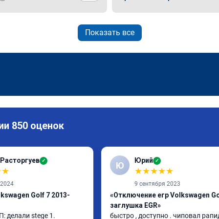
Показать все
ии 850 оценок
 Расторгуев
Юрий
✓
✓
Ю
★
★
★
★
★
★
★
 2024
9 сентября 2023
kswagen Golf 7 2013-
«Отключение егр Volkswagen Gol
заглушка EGR»
: делали stege 1.

быстро , доступно . чиповал рапид