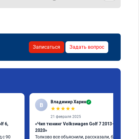
Записаться
Задать вопрос
Владимир Харин
✓
В
★
★
★
★
★
21 февраля 2025
f 6,
«Чип тюнинг Volkswagen Golf 7 2013-
2020»
 с 90 
Толково все объяснили, рассказали, без 