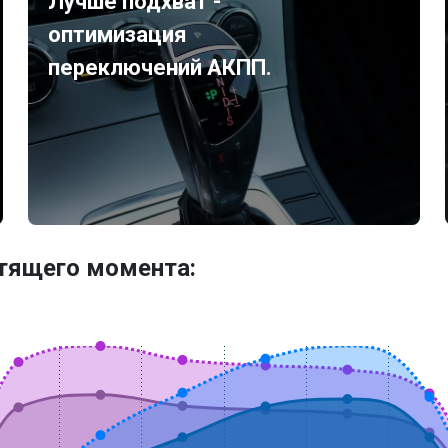
Лучше подхват -
оптимизация
переключений АКПП.
утящего момента: