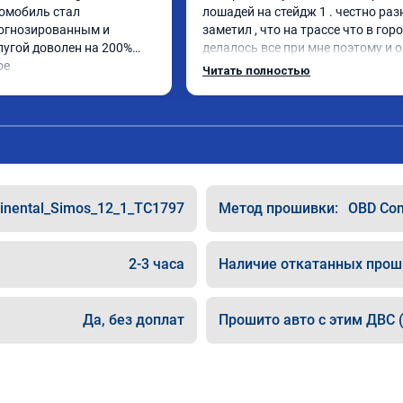
омобиль стал 
лошадей на стейдж 1 . честно раз
огнозированным и 
заметил , что на трассе что в город
угой доволен на 200%

делалось все при мне поэтому и оц
ое
может быть старый владелец чипо
Читать полностью
inental_Simos_12_1_TC1797
Метод прошивки:
OBD Com
2-3 часа
Наличие откатанных прош
Да, без доплат
Прошито авто с этим ДВС (