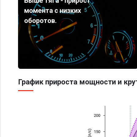
Выше тяга - прирост
момента с низких
оборотов.
График прироста мощности и кр
200
150