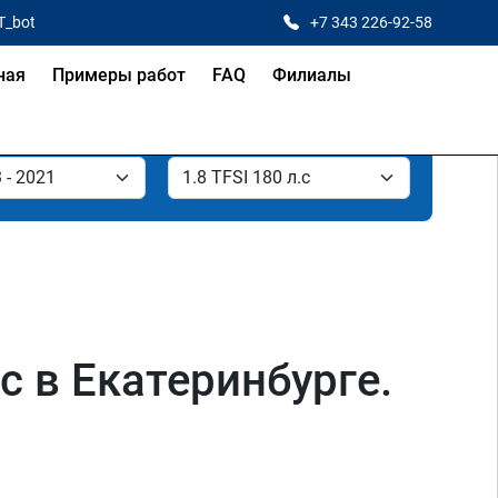
T_bot
+7 343 226-92-58
ная
Примеры работ
FAQ
Филиалы
лс в Екатеринбурге.