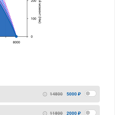
Крутящий момент (Нм)
200
100
0
8000
)
14800
5000 ₽
11800
2000 ₽