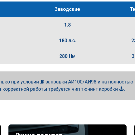
Заводские
Т
1.8
180 л.с.
2
280 Нм
3
лько при условии ⛽ заправки АИ100/АИ98 и на полностью
я корректной работы требуется чип тюнинг коробки 🕹️.