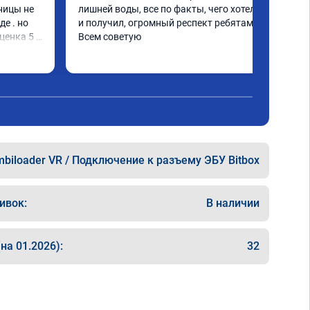
ницы не 
лишней воды, все по факты, чего хотел - то 
е . но 
и получил, огромный респект ребятам! 
енка 5 . 
Всем советую
вал ...
biloader VR / Подключение к разъему ЭБУ Bitbox
ивок:
В наличии
на 01.2026):
32