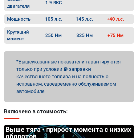
1.9 BKC
двигателя
Мощность
105 л.с.
145 л.с.
+40 л.с.
Крутящий
250 Нм
325 Нм
+75 Нм
момент
Вышеуказанные показатели гарантируются
только при условии ⛽ заправки
качественного топлива и на полностью
исправном, своевременно обслуживаемом
автомобиле.
Включено в стоимость:
Выше тяга - прирост момента с низких
оборотов.