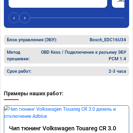
Отклик 
акселер
Расход 
‹
›
Получил
Блок управления (ЭБУ):
Bosch_EDC16U34
Метод
OBD Kess / Подключение к разъему ЭБУ
прошивки:
PCM 1.4
Срок работ:
2-3 часа
Примеры наших работ:
Чип тюнинг Volkswagen Touareg CR 3.0