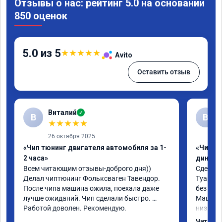
Отзывы о нас: рейтинг 5.0 на основании
850 оценок
5.0 из 5
★
★
★
★
★
Avito
Оставить отзыв
Виталий
✓
В
В
★
★
★
★
★
26 октября 2025
«Чип тюнинг двигателя автомобиля за 1-
«Чип тю
2 часа»
диност
Всем читающим отзывы-доброго дня)) 
Сделали
Делал чиптюнинг Фольксваген Тавендор. 
Туарег (
После чипа машина ожила, поехала даже 
без уда
лучше ожиданий. Чип сделали быстро. 
Машина 
Работой доволен. Рекомендую.
низких 
км/ч при
Читать 