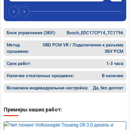
обещано!!! Выдан сертификат на прошивку 
А 011851 . Рекомендую!!!
‹
›
Блок управления (ЭБУ):
Bosch_EDC17CP14_TC1796
Метод
OBD PCM VR / Подключение к разъему
прошивки:
ЭБУ PCM
Срок работ:
1-3 часа
Наличие откатанных прошивок:
В наличии
Возможна индивидуальная настройка:
Да, без доплат
Примеры наших работ: