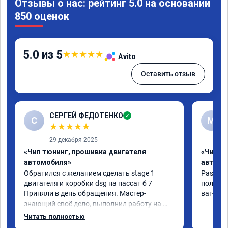
Отзывы о нас: рейтинг 5.0 на основании
850 оценок
5.0 из 5
★
★
★
★
★
Avito
Оставить отзыв
СЕРГЕЙ ФЕДОТЕНКО
✓
С
M
★
★
★
★
★
29 декабря 2025
«Чип тюнинг, прошивка двигателя
«Чип т
автомобиля»
автомо
Обратился с желанием сделать stage 1 
Passat 2
двигателя и коробки dsg на пассат б 7 
получил
Приняли в день обращения. Мастер- 
ваг-сил
знающий своё дело, выполнил работу на 💯 
процентов!!! Через 1.5 часа (время на 
Читать полностью
прошивку) машину не узнать!!! Всё как 