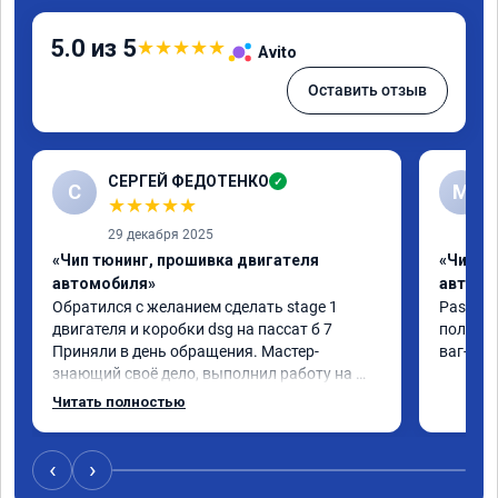
5.0 из 5
★
★
★
★
★
Avito
Оставить отзыв
СЕРГЕЙ ФЕДОТЕНКО
✓
С
M
★
★
★
★
★
29 декабря 2025
«Чип тюнинг, прошивка двигателя
«Чип т
автомобиля»
автомо
Обратился с желанием сделать stage 1 
Passat 2
двигателя и коробки dsg на пассат б 7 
получил
Приняли в день обращения. Мастер- 
ваг-сил
знающий своё дело, выполнил работу на 💯 
процентов!!! Через 1.5 часа (время на 
Читать полностью
прошивку) машину не узнать!!! Всё как 
обещано!!! Выдан сертификат на прошивку 
А 011851 . Рекомендую!!!
‹
›