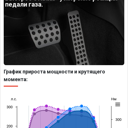
педали газа.
График прироста мощности и крутящего
момента:
л.с.
Нм
300
300
200