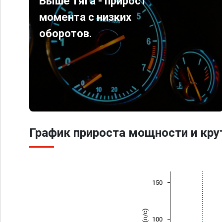
Выше тяга - прирост
момента с низких
оборотов.
График прироста мощности и кр
150
100