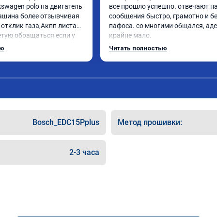
swagen polo на двигатель 
все прошло успешно. отвечают на
машина более отзывчивая 
сообщения быстро, грамотно и бе
 отклик газа,Акпп листает 
пафоса. со многими общался, аде
етую обращаться если у 
крайне мало.

роблемы с автомобилем
ребята ответили на все вопросы, в
ью
Читать полностью
объяснили.

поставил st 1 на поло 6 1.4 турбо

машина стала резвее, мягче 
переключаются передачи, звук мо
приятнее. ожидаемый результат 
получен.

цена была адекватная, в общем 
Bosch_EDC15Pplus
Метод прошивки:
однозначно рекомендую.
2-3 часа