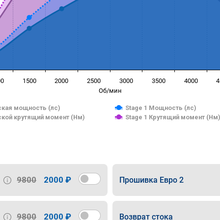
00
1500
2000
2500
3000
3500
4000
4
Об/мин
кая мощность (лс)
Stage 1 Мощность (лс)
кой крутящий момент (Нм)
Stage 1 Крутящий момент (Нм
9800
2000 ₽
Прошивка Евро 2
9800
2000 ₽
Возврат стока