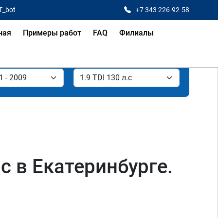
T_bot
+7 343 226-92-58
ная
Примеры работ
FAQ
Филиалы
лс в Екатеринбурге.