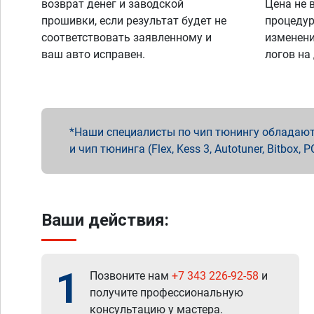
возврат денег и заводской
Цена не 
прошивки, если результат будет не
процедур
соответствовать заявленному и
изменени
ваш авто исправен.
логов на
Наши специалисты по чип тюнингу обладают 
и чип тюнинга (Flex, Kess 3, Autotuner, Bitbo
Ваши действия:
1
Позвоните нам
+7 343 226-92-58
и
получите профессиональную
консультацию у мастера.