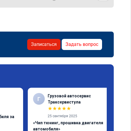
Записаться
Задать вопрос
Грузовой автосервис
Г
✓
Траксервистула
★
★
★
★
★
25 сентября 2025
биля за
«Чип тюнинг, прошивка двигателя
автомобиля»