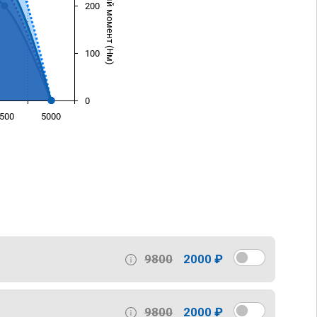
Крутящий момент (Нм)
200
100
0
500
5000
)
9800
2000 ₽
9800
2000 ₽