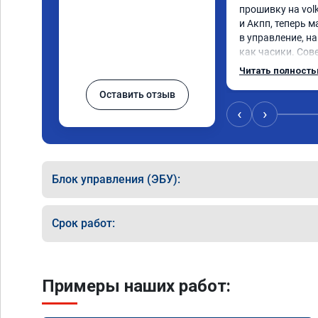
прошивку на volk
и Акпп, теперь 
в управление, на
как часики. Сов
вас возникли п
Читать полност
Оставить отзыв
‹
›
Блок управления (ЭБУ):
Срок работ:
Примеры наших работ: