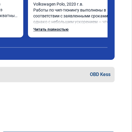
 
Volkswagen Polo, 2020 г.в.

з 
Работы по чип-тюнингу выполнены в 
кватных 
соответствии с заявленными сроками, 
однако с небольшим ускорением — что 
се 
является положительным моментом! 
Читать полностью
Улучшение характеристик двигателя и 
работы КПП - зафиксировано, что 
подтверждает эффективность 
тора 
проведённых работ.

был 
Рекомендую к сотрудничеству!
OBD Kess