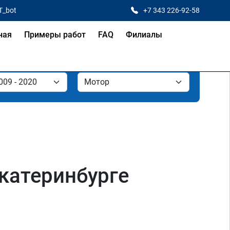
T_bot
+7 343 226-92-58
ная
Примеры работ
FAQ
Филиалы
Екатеринбурге