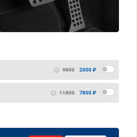
9800
2000 ₽
11800
7800 ₽