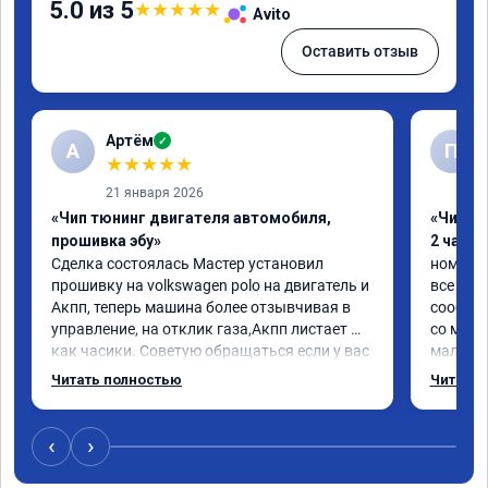
5.0 из 5
★
★
★
★
★
Avito
Оставить отзыв
Артём
✓
А
П
★
★
★
★
★
21 января 2026
«Чип тюнинг двигателя автомобиля,
«Чип тю
прошивка эбу»
2 часа»
Сделка состоялась Мастер установил 
номер с
прошивку на volkswagen polo на двигатель и 
все про
Акпп, теперь машина более отзывчивая в 
сообщен
управление, на отклик газа,Акпп листает 
со мног
как часики. Советую обращаться если у вас 
мало.

возникли проблемы с автомобилем
ребята 
Читать полностью
Читать 
объясни
поставил
машина 
‹
›
передач
ожидаем