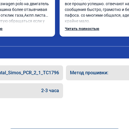
swagen polo на двигатель 
все прошло успешно. отвечают на
машина более отзывчивая 
сообщения быстро, грамотно и бе
 отклик газа,Акпп листает 
пафоса. со многими общался, аде
етую обращаться если у 
крайне мало.

роблемы с автомобилем
ребята ответили на все вопросы, в
ью
Читать полностью
объяснили.

поставил st 1 на поло 6 1.4 турбо

машина стала резвее, мягче 
переключаются передачи, звук мо
приятнее. ожидаемый результат 
получен.

цена была адекватная, в общем 
ntal_Simos_PCR_2_1_TC1796
Метод прошивки:
однозначно рекомендую.
2-3 часа