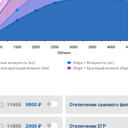
00
1500
2000
2500
3000
3500
4000
4
Об/мин
кая мощность (лс)
Stage 1 Мощность (лс)
кой крутящий момент (Нм)
Stage 1 Крутящий момент (Нм
11800
9800 ₽
Отключение сажевого фил
11800
2000 ₽
Отключение ЕГР