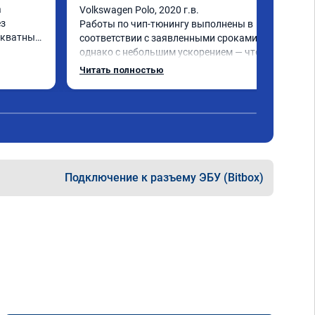
 
Volkswagen Polo, 2020 г.в.

з 
Работы по чип-тюнингу выполнены в 
кватных 
соответствии с заявленными сроками, 
однако с небольшим ускорением — что 
се 
является положительным моментом! 
Читать полностью
Улучшение характеристик двигателя и 
работы КПП - зафиксировано, что 
подтверждает эффективность 
тора 
проведённых работ.

был 
Рекомендую к сотрудничеству!
Подключение к разъему ЭБУ (Bitbox)