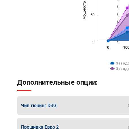
Мощность (л/с)
50
0
0
10
Заводс
Заводс
Дополнительные опции:
Чип тюнинг DSG
Прошивка Евро 2