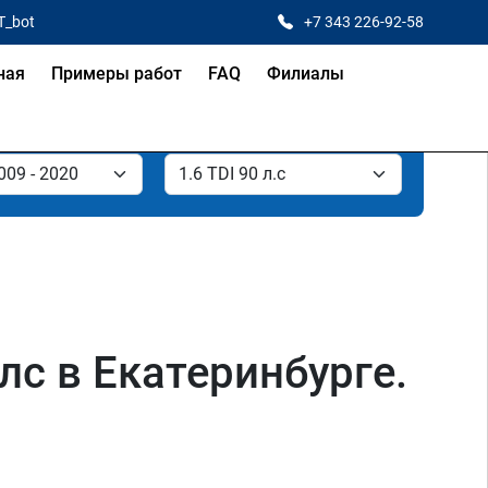
T_bot
+7 343 226-92-58
ная
Примеры работ
FAQ
Филиалы
лс в Екатеринбурге.