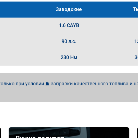
Заводские
Т
1.6 CAYB
90 л.с.
1
230 Нм
3
олько при условии ⛽ заправки качественного топлива и н