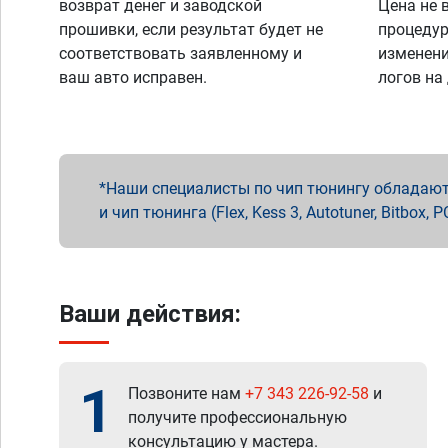
возврат денег и заводской
Цена не 
прошивки, если результат будет не
процедур
соответствовать заявленному и
изменени
ваш авто исправен.
логов на
Наши специалисты по чип тюнингу обладают 
и чип тюнинга (Flex, Kess 3, Autotuner, Bitbo
Ваши действия:
1
Позвоните нам
+7 343 226-92-58
и
получите профессиональную
консультацию у мастера.