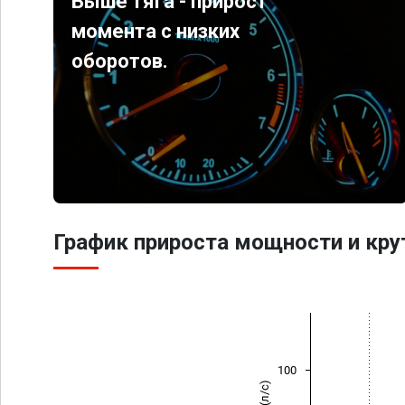
Выше тяга - прирост
момента с низких
оборотов.
График прироста мощности и кр
100