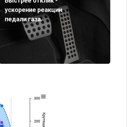
Быстрее отклик -
ускорение реакции
педали газа.
300
200