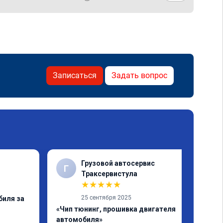
Записаться
Задать вопрос
Грузовой автосервис
Г
✓
Траксервистула
★
★
★
★
★
25 сентября 2025
биля за
«Чип тюнинг, прошивка двигателя
автомобиля»