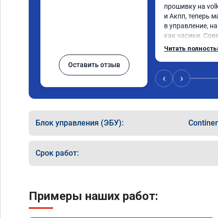
прошивку на volk
и Акпп, теперь 
в управление, на
как часики. Сов
вас возникли п
Читать полност
Оставить отзыв
‹
›
Блок управления (ЭБУ):
Contine
Срок работ:
Примеры наших работ: