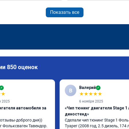
Показать все
ии 850 оценок
Валерий
✓
✓
В
★
★
★
★
★
★
★
я 2025
6 ноября 2025
игателя автомобиля за
«Чип тюнинг двигателя Stage 1 /
диностенд»
тзывы-доброго дня)) 
Сделали чип тюнинг Stage 1 Фоль
 Фольксваген Тавендор. 
Туарег (2008 год, 2.5 дизель, 174 л.