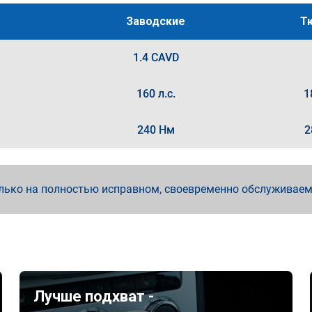
Заводские
Т
1.4 CAVD
160 л.с.
1
240 Нм
2
лько на полностью исправном, своевременно обслуживае
Лучше подхват -