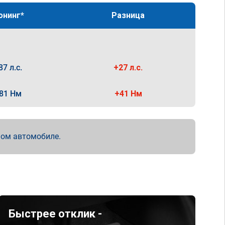
юнинг*
Разница
87 л.с.
+27 л.с.
81 Нм
+41 Нм
мом автомобиле.
Быстрее отклик -