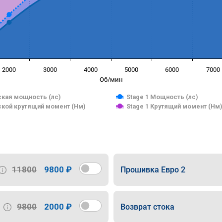
2000
3000
4000
5000
6000
7000
Об/мин
кая мощность (лс)
Stage 1 Мощность (лс)
кой крутящий момент (Нм)
Stage 1 Крутящий момент (Нм
11800
9800 ₽
Прошивка Евро 2
9800
2000 ₽
Возврат стока