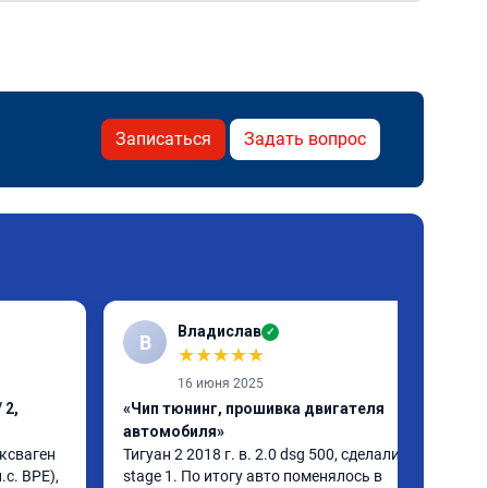
Записаться
Задать вопрос
Владислав
✓
В
★
★
★
★
★
16 июня 2025
 2,
«Чип тюнинг, прошивка двигателя
автомобиля»
ксваген 
Тигуан 2 2018 г. в. 2.0 dsg 500, сделали 
с. BPE), 
stage 1. По итогу авто поменялось в 