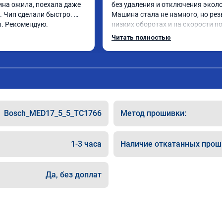
на ожила, поехала даже 
без удаления и отключения эколо
 Чип сделали быстро. 
Машина стала не намного, но резв
н. Рекомендую.
низких оборотах и на скорости по
км/ч при обгонах.

Читать полностью
Отклик при нажатии на педаль 
акселератора сократился.

Расход топлива не увеличился.

Получил что хотел. Рекомендую.
Bosch_MED17_5_5_TC1766
Метод прошивки:
1-3 часа
Наличие откатанных прош
Да, без доплат