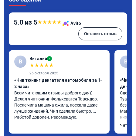
5.0 из 5
★
★
★
★
★
Avito
Оставить отзыв
Виталий
✓
В
В
★
★
★
★
★
26 октября 2025
«Чип тюнинг двигателя автомобиля за 1-
«Чип тю
2 часа»
диност
Всем читающим отзывы-доброго дня)) 
Сделали
Делал чиптюнинг Фольксваген Тавендор. 
Туарег (
После чипа машина ожила, поехала даже 
без уда
лучше ожиданий. Чип сделали быстро. 
Машина 
Работой доволен. Рекомендую.
низких 
км/ч при
Читать 
Отклик 
акселер