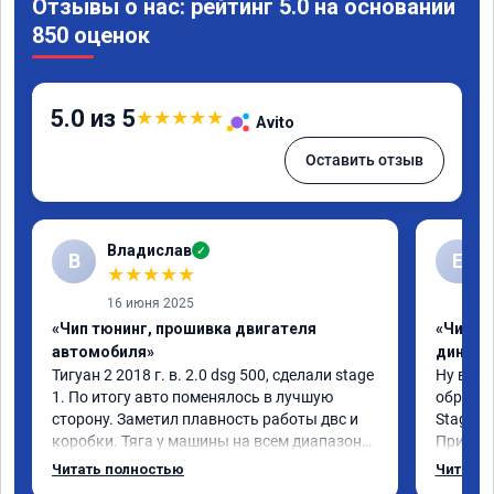
Отзывы о нас: рейтинг 5.0 на основании
850 оценок
5.0 из 5
★
★
★
★
★
Avito
Оставить отзыв
Владислав
✓
В
Е
★
★
★
★
★
16 июня 2025
«Чип тюнинг, прошивка двигателя
«Чип тю
автомобиля»
диност
Тигуан 2 2018 г. в. 2.0 dsg 500, сделали stage 
Ну вот, 
1. По итогу авто поменялось в лучшую 
обратил
сторону. Заметил плавность работы двс и 
Stage 1 
коробки. Тяга у машины на всем диапазоне. 
При обы
Впервые увидел расход по трассе меньше 8 
всегда 
Читать полностью
Читать 
литров. Сколько добавилось л.с. не совсем 
педаль, 