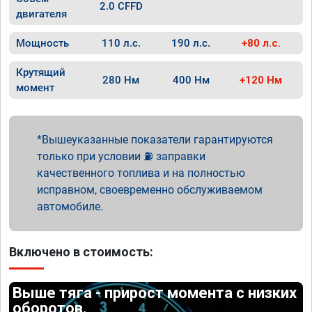
2.0 CFFD
двигателя
Мощность
110 л.с.
190 л.с.
+80 л.с.
Крутящий
280 Нм
400 Нм
+120 Нм
момент
Вышеуказанные показатели гарантируются
только при условии ⛽ заправки
качественного топлива и на полностью
исправном, своевременно обслуживаемом
автомобиле.
Включено в стоимость:
Выше тяга - прирост момента с низких
оборотов.