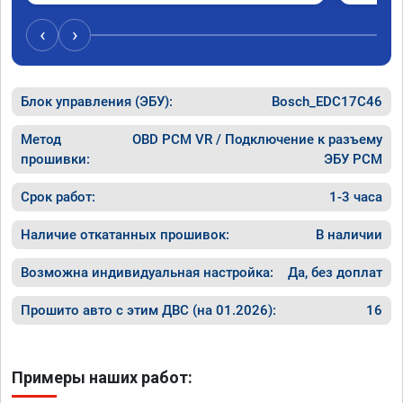
понятно, но результат поведения авто явно 
самого 
стоит этих денег. Знал бы, сделал раньше.
моменте
‹
›
разгона!
Хочу ещ
подпины
Блок управления (ЭБУ):
Bosch_EDC17C46
особенн
После S
Чему я 
Метод
OBD PCM VR / Подключение к разъему
качеств
прошивки:
ЭБУ PCM
професс
Срок работ:
1-3 часа
Наличие откатанных прошивок:
В наличии
Возможна индивидуальная настройка:
Да, без доплат
Прошито авто с этим ДВС (на 01.2026):
16
Примеры наших работ: