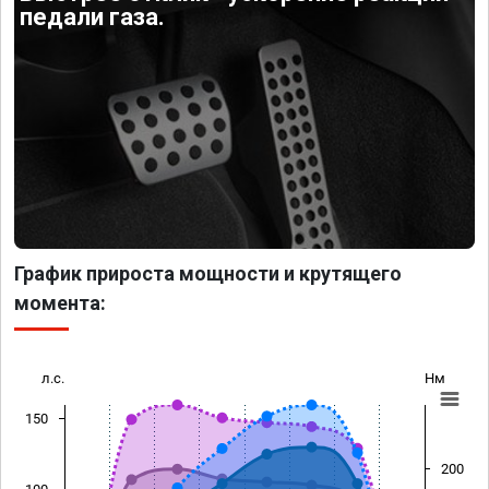
педали газа.
График прироста мощности и крутящего
момента:
л.с.
Нм
150
200