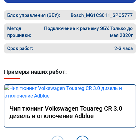
Хочу ещ
подпины
Блок управления (ЭБУ):
Bosch_MG1CS011_SPC5777
особенн
После S
Чему я 
Метод
Подключение к разъему ЭБУ. Только до
качеств
прошивки:
мая 2020г
професс
Срок работ:
2-3 часа
Примеры наших работ:
Чип тюнинг Volkswagen Touareg CR 3.0
дизель и отключение Adblue