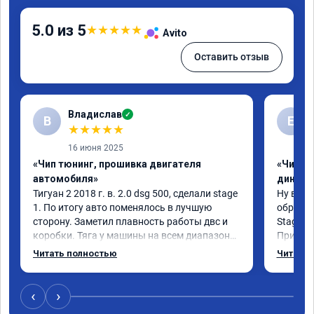
5.0 из 5
★
★
★
★
★
Avito
Оставить отзыв
Владислав
✓
В
Е
★
★
★
★
★
16 июня 2025
«Чип тюнинг, прошивка двигателя
«Чип тю
автомобиля»
диност
Тигуан 2 2018 г. в. 2.0 dsg 500, сделали stage 
Ну вот, 
1. По итогу авто поменялось в лучшую 
обратил
сторону. Заметил плавность работы двс и 
Stage 1 
коробки. Тяга у машины на всем диапазоне. 
При обы
Впервые увидел расход по трассе меньше 8 
всегда 
Читать полностью
Читать 
литров. Сколько добавилось л.с. не совсем 
педаль, 
понятно, но результат поведения авто явно 
самого 
стоит этих денег. Знал бы, сделал раньше.
моменте
‹
›
разгона!