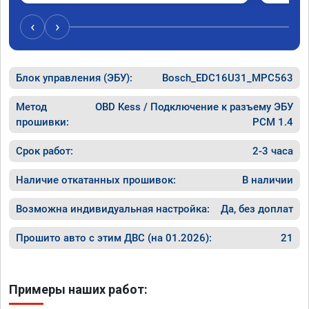
Отклик при нажатии на педаль 
большое
акселератора сократился.

‹
›
Расход топлива не увеличился.

Получил что хотел. Рекомендую.
Блок управления (ЭБУ):
Bosch_EDC16U31_MPC563
Метод
OBD Kess / Подключение к разъему ЭБУ
прошивки:
PCM 1.4
Срок работ:
2-3 часа
Наличие откатанных прошивок:
В наличии
Возможна индивидуальная настройка:
Да, без доплат
Прошито авто с этим ДВС (на 01.2026):
21
Примеры наших работ: