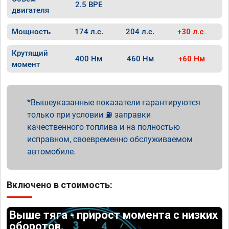
2.5 BPE
двигателя
Мощность
174 л.с.
204 л.с.
+30 л.с.
Крутящий
400 Нм
460 Нм
+60 Нм
момент
Вышеуказанные показатели гарантируются
только при условии ⛽ заправки
качественного топлива и на полностью
исправном, своевременно обслуживаемом
автомобиле.
Включено в стоимость:
Выше тяга - прирост момента с низких
оборотов.