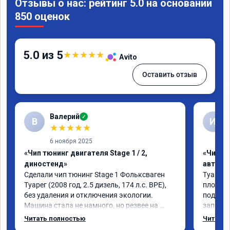
Отзывы о нас: рейтинг 5.0 на основании
850 оценок
5.0 из 5
★
★
★
★
★
Avito
Оставить отзыв
Валерий
✓
В
И
★
★
★
★
★
6 ноября 2025
«Чип тюнинг двигателя Stage 1 / 2,
«Чип т
диностенд»
автомо
Сделали чип тюнинг Stage 1 Фольксваген 
Туарег 3
Туарег (2008 год, 2.5 дизель, 174 л.с. BPE), 
плохо р
без удаления и отключения экологии.

подбеши
Машина стала не намного, но резвее на 
записал
низких оборотах и на скорости после 100 
работы 
Читать полностью
Читать 
км/ч при обгонах.

не очен