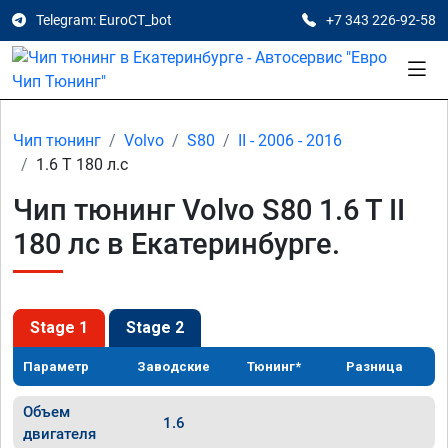
Telegram: EuroCT_bot
+7 343 226-92-58
Чип тюнинг
Volvo
S80
II - 2006 - 2016
1.6 T 180 л.с
Чип тюнинг Volvo S80 1.6 T II
180 лс в Екатеринбурге.
Stage 1
Stage 2
Параметр
Заводские
Тюнинг*
Разница
Объем
1.6
двигателя