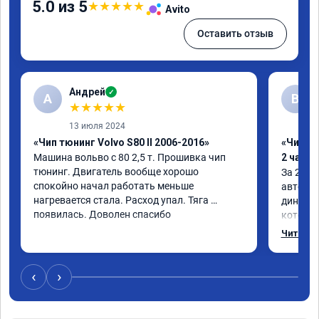
5.0 из 5
★
★
★
★
★
Avito
Оставить отзыв
Андрей
✓
А
В
★
★
★
★
★
13 июля 2024
«Чип тюнинг Volvo S80 II 2006-2016»
«Чип тю
Машина вольво с 80 2,5 т. Прошивка чип 
2 часа»
тюнинг. Двигатель вообще хорошо 
За 2 час
спокойно начал работать меньше 
автомоб
нагревается стала. Расход упал. Тяга 
динамик
появилась. Доволен спасибо
который
230+ на 
Читать 
большое
‹
›