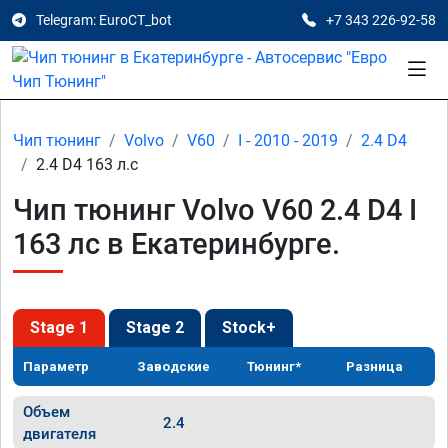
Telegram: EuroCT_bot
+7 343 226-92-58
Чип тюнинг
Volvo
V60
I - 2010 - 2019
2.4 D4
2.4 D4 163 л.с
Чип тюнинг Volvo V60 2.4 D4 I
163 лс в Екатеринбурге.
Stage 1
Stage 2
Stock+
Параметр
Заводские
Тюнинг*
Разница
Объем
2.4
двигателя