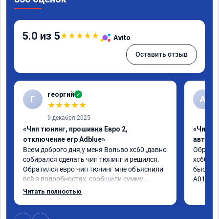
5.0 из 5
★
★
★
★
★
Avito
Оставить отзыв
георгий
✓
Г
А
★
★
★
★
★
9 декабря 2025
«Чип тюнинг, прошивка Евро 2,
«Чип т
отключение егр Adblue»
автомо
Всем доброго дня,у меня Вольво xc60 ,давно 
Обратил
собирался сделать чип тюнинг и решился. 
xc60 2.4
Обратился евро чип тюнинг мне объяснили 
быстро 
всё в подробностях, сообщили сумму 
А010416
записали. Приехал в назначенное время 2.5 
Читать полностью
часа и готово, разница ощутима , я доволен 
,спасибо! дали гарантию и сертификат 
ао11462 ,знают своё дело рекомендую 👍