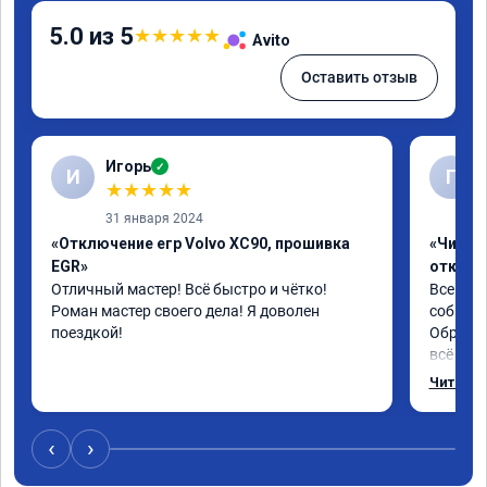
5.0 из 5
★
★
★
★
★
Avito
Оставить отзыв
Игорь
✓
И
Г
★
★
★
★
★
31 января 2024
«Отключение егр Volvo XC90, прошивка
«Чип тю
EGR»
отключе
Отличный мастер! Всё быстро и чётко! 
Всем до
Роман мастер своего дела! Я доволен 
собирал
поездкой!
Обратил
всё в п
записал
Читать 
часа и 
,спасиб
ао11462
‹
›