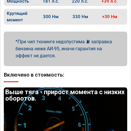
Мощность
181 л.с.
220 л.с.
+39 л.с.
Крутящий
300 Нм
330 Нм
+30 Нм
момент
При чип тюнинге недопустима ⛽ заправка
бензина ниже АИ-95, иначе гарантия на
эффект не дается.
Включено в стоимость:
Выше тяга - прирост момента с низких
оборотов.