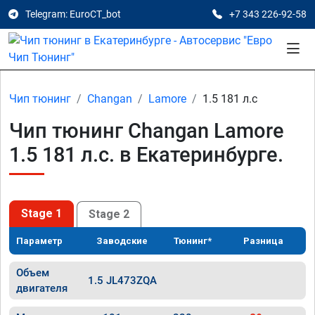
Telegram: EuroCT_bot
+7 343 226-92-58
Чип тюнинг
Changan
Lamore
1.5 181 л.с
Чип тюнинг Changan Lamore
1.5 181 л.с. в Екатеринбурге.
Stage 1
Stage 2
Параметр
Заводские
Тюнинг*
Разница
Объем
1.5 JL473ZQA
двигателя