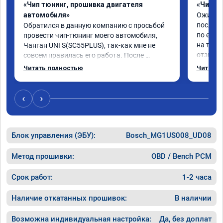
«Чип тюнинг, прошивка двигателя
«Чип тю
автомобиля»
Ожидани
после Ч
Обратился в данную компанию с просьбой 
по езде
провести чип-тюнинг моего автомобиля, 
на трасс
Чанган UNI S(SC55PLUS), так-как мне не 
отзывчи
совсем нравилась его работа. После 
По рабо
прошивки, автомобиль стал вести себя 
Читать полностью
Читать 
времени
намного лучше! Пропали "пинки" и "затупы"! 
все ок, 
Автомобиль стал намного динамичней! 
Откатыв
Разница до и после прошивки ощутимая! 
‹
›
+24 🐎 
Огромное СПАСИБО мастеру Роману! 
Считаю 
Сделал всё качественно и грамотно! Желаю 
прошивк
компании успехов и процветания! 
Как дор
Блок управления (ЭБУ):
Рекомендую однозначно!
Bosch_MG1US008_UD08
коррект
Метод прошивки:
OBD / Bench PCM
Срок работ:
1-2 часа
Наличие откатанных прошивок:
В наличии
Возможна индивидуальная настройка:
Да, без доплат