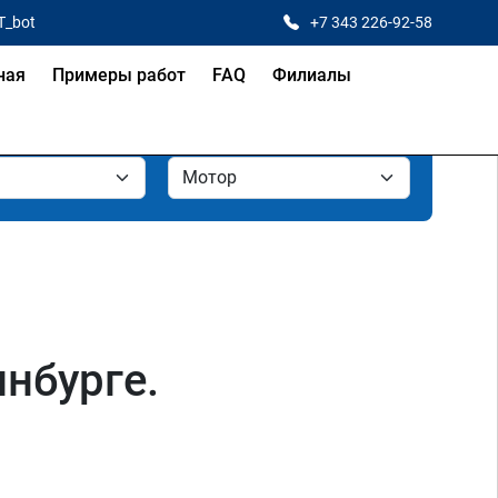
T_bot
+7 343 226-92-58
ная
Примеры работ
FAQ
Филиалы
инбурге.