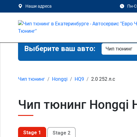
Наши адреса
Пн-Сб
Выберите ваш авто:
Чип тюнинг
Hongqi
HQ9
2.0 252 л.с
Чип тюнинг Hongqi H
Stage 1
Stage 2