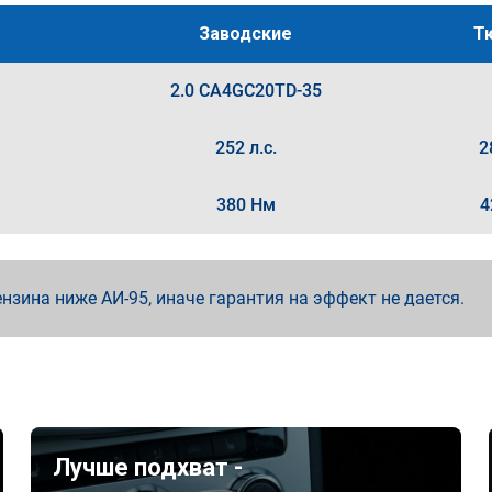
Заводские
Т
2.0 CA4GC20TD-35
252 л.с.
2
380 Нм
4
зина ниже АИ-95, иначе гарантия на эффект не дается.
Лучше подхват -