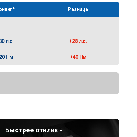
юнинг*
Разница
80 л.с.
+28 л.с.
20 Нм
+40 Нм
Быстрее отклик -