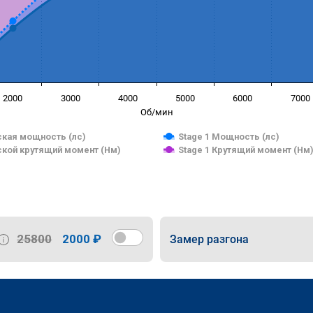
2000
3000
4000
5000
6000
7000
Об/мин
кая мощность (лс)
Stage 1 Мощность (лс)
кой крутящий момент (Нм)
Stage 1 Крутящий момент (Нм
25800
2000 ₽
Замер разгона