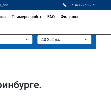
T_bot
+7 343 226-92-58
ная
Примеры работ
FAQ
Филиалы
ринбурге.