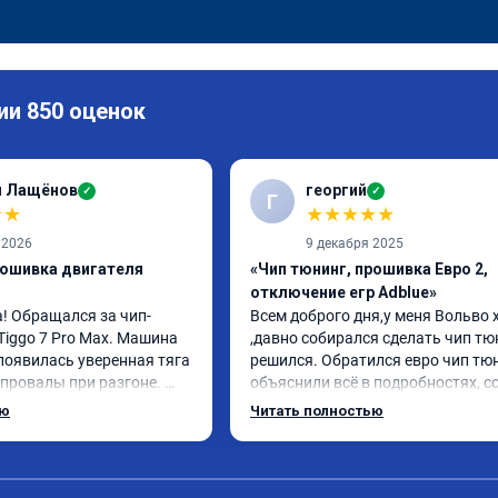
ии 850 оценок
й Лащёнов
георгий
✓
✓
Г
★
★
★
★
★
★
★
 2026
9 декабря 2025
рошивка двигателя
«Чип тюнинг, прошивка Евро 2,
отключение егр Adblue»
! Обращался за чип-
Всем доброго дня,у меня Вольво x
Tiggo 7 Pro Max. Машина 
,давно собирался сделать чип тюн
появилась уверенная тяга 
решился. Обратился евро чип тюн
 провалы при разгоне. 
объяснили всё в подробностях, с
ном режиме даже немного 
сумму записали. Приехал в назна
ью
Читать полностью
елали профессионально, с 
время 2.5 часа и готово, разница
льтацией. Рекомендую 
, я доволен ,спасибо! дали гаранти
ается.
сертификат ао11462 ,знают своё д
рекомендую 👍