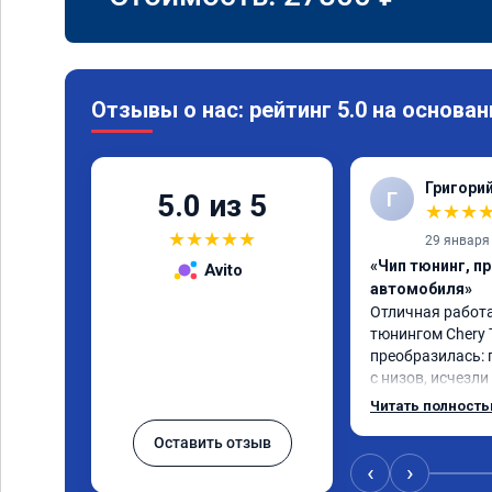
Отзывы о нас: рейтинг 5.0 на основан
Григори
Г
5.0 из 5
★
★
★
★
★
★
★
★
29 января
«Чип тюнинг, п
Avito
автомобиля»
Отличная работа
тюнингом Chery 
преобразилась: 
с низов, исчезли
Расход в спокой
Читать полност
снизился. Все сд
Оставить отзыв
подробной консу
всем, кто сомнев
‹
›