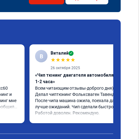
Виталий
✓
В
★
★
★
★
★
26 октября 2025
«Чип тюнинг двигателя автомобиля за
1-2 часа»
c60 
Всем читающим отзывы-доброго дня)) 
инг и 
Делал чиптюнинг Фольксваген Тавендор. 
инг мне 
После чипа машина ожила, поехала даже 
ообщили 
лучше ожиданий. Чип сделали быстро. 
ченное 
Работой доволен. Рекомендую.
 ощутима 
ю и 
ело 