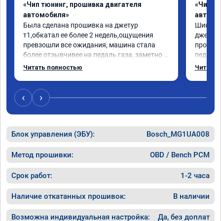
«Чип тюнинг, прошивка двигателя
«Чип т
автомобиля»
автомо
Была сделана прошивка на джетур 
Шикарно
т1,обкатал ее более 2 недель,ощущения 
джетур 
превзошли все ожидания, машина стала 
проблем
более отзывчивее на педаль газа, заметно 
педаль 
прибавила в динамике, по расходу топлива 
- обрат
Читать полностью
Читать 
не чего не поменялось, работа проведена 
доволен
быстро, аккуратно,прислали номер 
Честно 
сертификата, результатом доволен, 
так кру
‹
›
рекомендую данных ребят.
капотом
самая п
страдае
Блок управления (ЭБУ):
Bosch_MG1UA008
Плюс ГУ
планшет
приложе
Метод прошивки:
OBD / Bench PCM
Благода
однозна
Срок работ:
1-2 часа
Наличие откатанных прошивок:
В наличии
Возможна индивидуальная настройка:
Да, без доплат