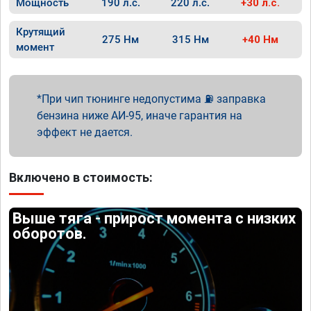
Мощность
190 л.с.
220 л.с.
+30 л.с.
Крутящий
275 Нм
315 Нм
+40 Нм
момент
При чип тюнинге недопустима ⛽ заправка
бензина ниже АИ-95, иначе гарантия на
эффект не дается.
Включено в стоимость:
Выше тяга - прирост момента с низких
оборотов.