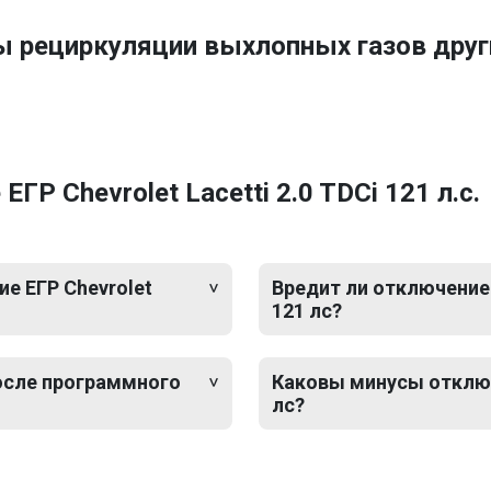
ы рециркуляции выхлопных газов дру
Р Chevrolet Lacetti 2.0 TDCi 121 л.с.
е ЕГР Chevrolet
Вредит ли отключение Е
121 лс?
после программного
Каковы минусы отключе
лс?