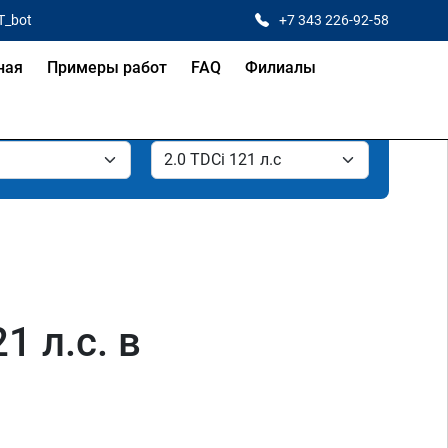
T_bot
+7 343 226-92-58
ная
Примеры работ
FAQ
Филиалы
1 л.с. в