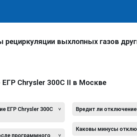
ы рециркуляции выхлопных газов дру
ГР Chrysler 300C II в Москве
 ЕГР Chrysler 300C
Вредит ли отключение 
Каковы минусы отключе
после программного