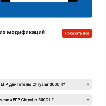
гих модификаций
Показать все
ЕГР двигателю Chrysler 300C II?
ния ЕГР Chrysler 300C II?