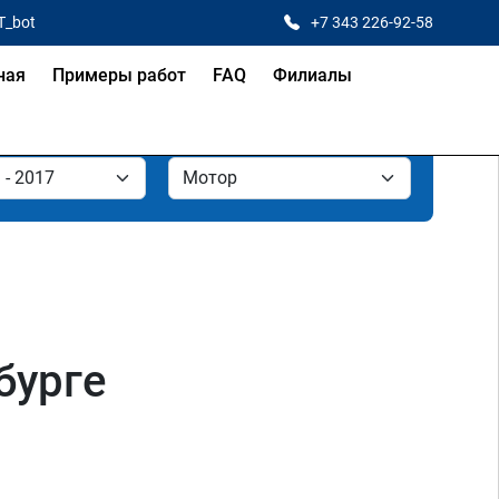
T_bot
+7 343 226-92-58
ная
Примеры работ
FAQ
Филиалы
бурге