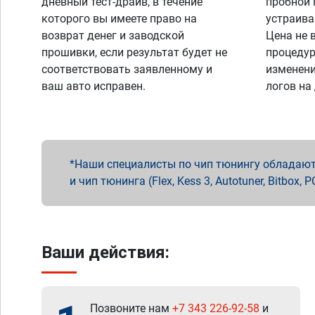
дневный тест-драйв, в течение
пробной 
которого вы имеете право на
устраива
возврат денег и заводской
Цена не 
прошивки, если результат будет не
процедур
соответствовать заявленному и
изменени
ваш авто исправен.
логов на
Наши специалисты по чип тюнингу обладают 
и чип тюнинга (Flex, Kess 3, Autotuner, Bitbo
Ваши действия:
Позвоните нам
+7 343 226-92-58
и