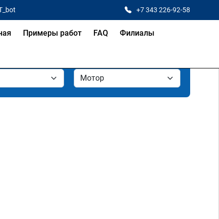
T_bot
+7 343 226-92-58
ная
Примеры работ
FAQ
Филиалы