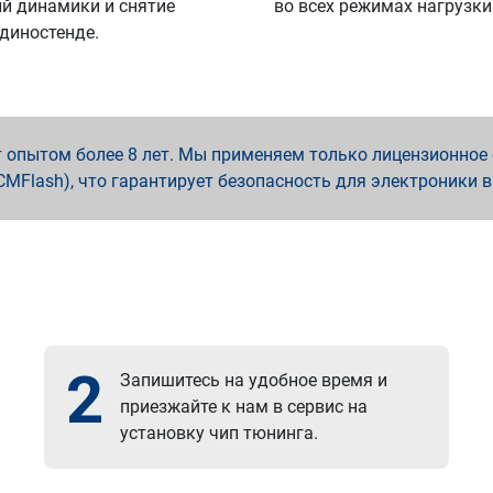
й динамики и снятие
во всех режимах нагрузки
 диностенде.
опытом более 8 лет. Мы применяем только лицензионное о
x, PCMFlash), что гарантирует безопасность для электроники 
2
Запишитесь на удобное время и
приезжайте к нам в сервис на
установку чип тюнинга.