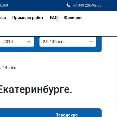
T_bot
+7 343 226-92-58
ная
Примеры работ
FAQ
Филиалы
0 145 л.с
 Екатеринбурге.
Заводские