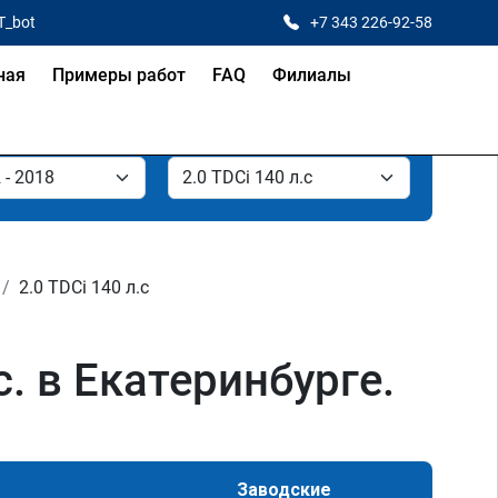
T_bot
+7 343 226-92-58
ная
Примеры работ
FAQ
Филиалы
2.0 TDCi 140 л.с
с. в Екатеринбурге.
Заводские