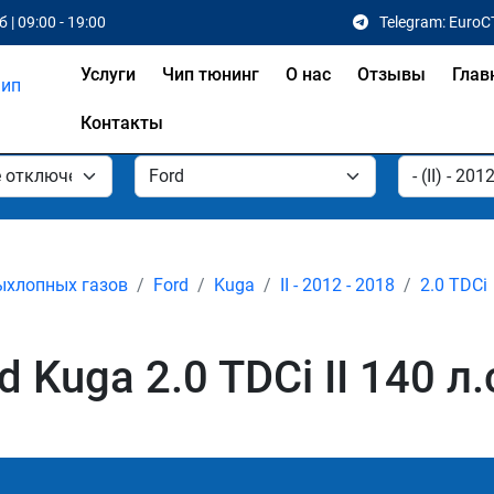
 | 09:00 - 19:00
Telegram: EuroC
Услуги
Чип тюнинг
О нас
Отзывы
Глав
Контакты
ыхлопных газов
Ford
Kuga
II - 2012 - 2018
2.0 TDCi
Kuga 2.0 TDCi II 140 л.