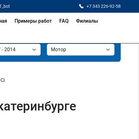
T_bot
+7 343 226-92-58
ная
Примеры работ
FAQ
Филиалы
DCi
Екатеринбурге