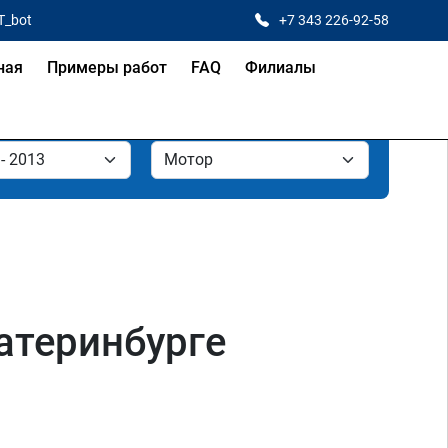
T_bot
+7 343 226-92-58
ная
Примеры работ
FAQ
Филиалы
катеринбурге