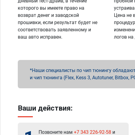
дневный тест-драйв, в течение
пробной 
которого вы имеете право на
устраива
возврат денег и заводской
Цена не 
прошивки, если результат будет не
процедур
соответствовать заявленному и
изменени
ваш авто исправен.
логов на
Наши специалисты по чип тюнингу обладают 
и чип тюнинга (Flex, Kess 3, Autotuner, Bitbo
Ваши действия:
Позвоните нам
+7 343 226-92-58
и