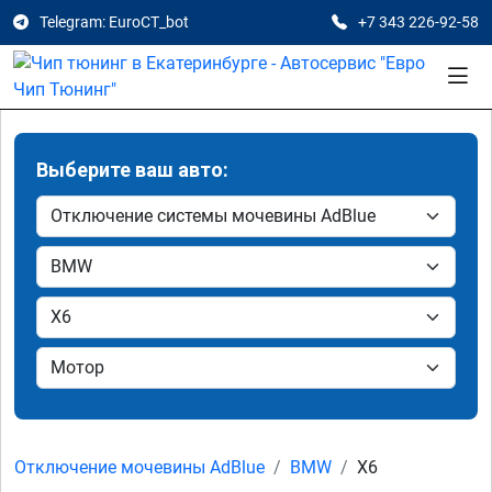
Telegram: EuroCT_bot
+7 343 226-92-58
Выберите ваш авто:
Отключение мочевины AdBlue
BMW
X6