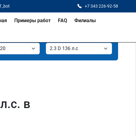
T_bot
+7 343 226-92-58
ная
Примеры работ
FAQ
Филиалы
л.с. в