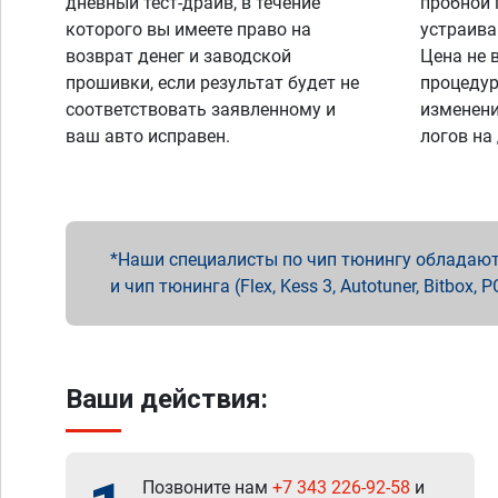
дневный тест-драйв, в течение
пробной 
которого вы имеете право на
устраива
возврат денег и заводской
Цена не 
прошивки, если результат будет не
процедур
соответствовать заявленному и
изменени
ваш авто исправен.
логов на
Наши специалисты по чип тюнингу обладают 
и чип тюнинга (Flex, Kess 3, Autotuner, Bitbo
Ваши действия:
Позвоните нам
+7 343 226-92-58
и