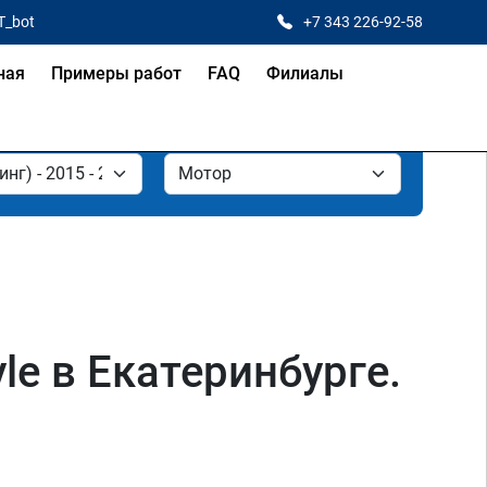
T_bot
+7 343 226-92-58
ная
Примеры работ
FAQ
Филиалы
le в Екатеринбурге.