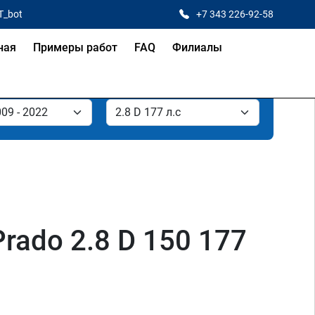
T_bot
+7 343 226-92-58
ная
Примеры работ
FAQ
Филиалы
rado 2.8 D 150 177