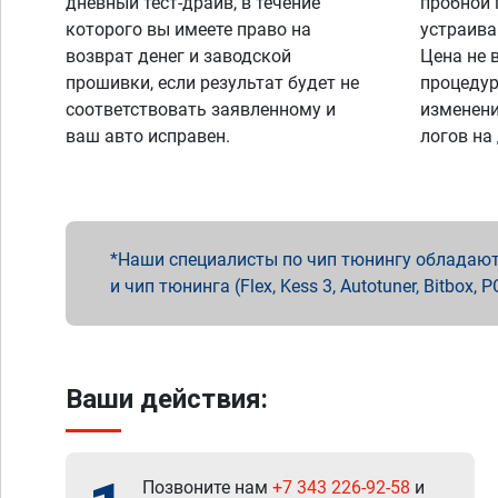
дневный тест-драйв, в течение
пробной 
которого вы имеете право на
устраива
возврат денег и заводской
Цена не 
прошивки, если результат будет не
процедур
соответствовать заявленному и
изменени
ваш авто исправен.
логов на
Наши специалисты по чип тюнингу обладают 
и чип тюнинга (Flex, Kess 3, Autotuner, Bitbo
Ваши действия:
Позвоните нам
+7 343 226-92-58
и