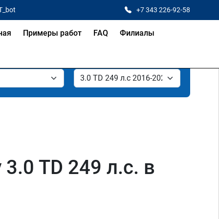
T_bot
+7 343 226-92-58
ная
Примеры работ
FAQ
Филиалы
.0 TD 249 л.с. в