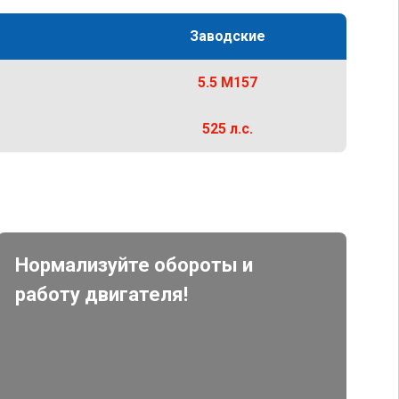
Заводские
5.5 M157
525 л.с.
Нормализуйте обороты и
работу двигателя!