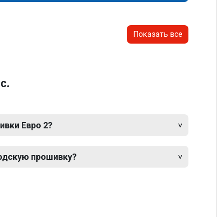
Показать все
с.
ивки Евро 2?
одскую прошивку?