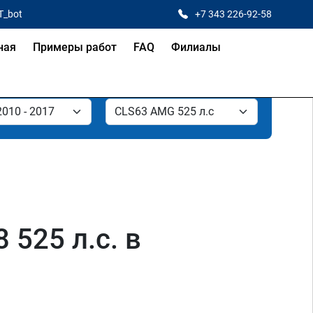
T_bot
+7 343 226-92-58
ная
Примеры работ
FAQ
Филиалы
525 л.с. в