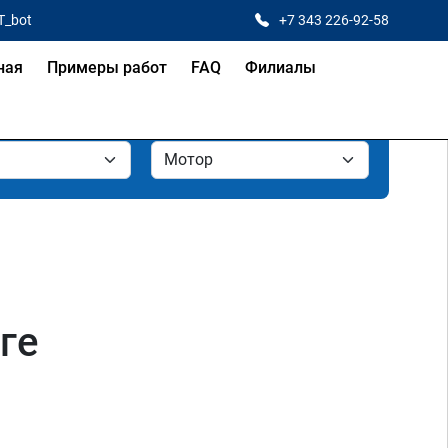
T_bot
+7 343 226-92-58
ная
Примеры работ
FAQ
Филиалы
ге