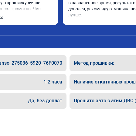
ую прошивку лучше 
в назначенное время, результато
делал грамотно. Чип 
доволен, рекомендую, машина по
доволен, машина ожила 
лучше.
ью
а педаль газа стал 
ше. Такое ощущение, что 
ала работать лучше, 
. Расход топлива 
е, но динамика 
тую этот сервис всем. 
enso_275036_5920_76F0070
Метод прошивки:
1-2 часа
Наличие откатанных прош
Да, без доплат
Прошито авто с этим ДВС (