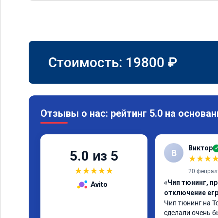
Стоимость:
19800
₽
Отзывы о нас: рейтинг 5.0 на основан
Виктор
В
5.0 из 5
★
★
★
★
★
★
★
★
20 феврал
«Чип тюнинг, пр
Avito
отключение ег
Чип тюнинг на То
сделали очень бы