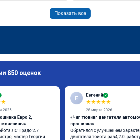
Показать все
ии 850 оценок
Евгений
✓
✓
Е
★
★
★
★
★
★
★
я 2025
28 марта 2026
ошивка Евро 2,
«Чип тюнинг двигателя автомо
р мочевины»
прошивка»
йота ЛС Прадо 2.7 
Обратился с улучшением характе
стро, мастер Георгий 
двигателя тойота рав4,2.0, работу