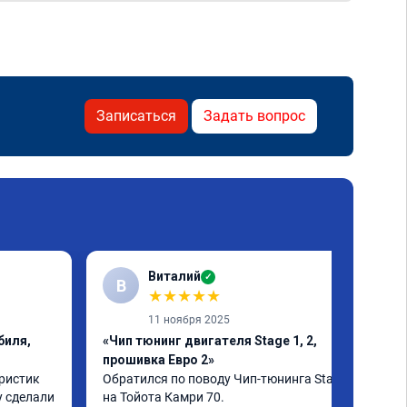
Записаться
Задать вопрос
Виталий
✓
В
★
★
★
★
★
11 ноября 2025
биля,
«Чип тюнинг двигателя Stage 1, 2,
прошивка Евро 2»
ристик 
Обратился по поводу Чип-тюнинга Stage 1 
 сделали 
на Тойота Камри 70.
