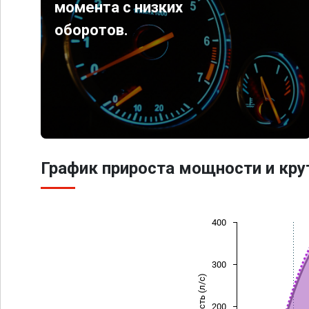
момента с низких
оборотов.
График прироста мощности и кр
400
300
Мощность (л/с)
200