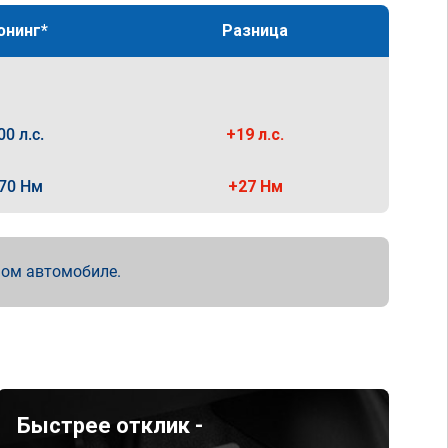
юнинг*
Разница
00 л.с.
+19 л.с.
70 Нм
+27 Нм
мом автомобиле.
Быстрее отклик -