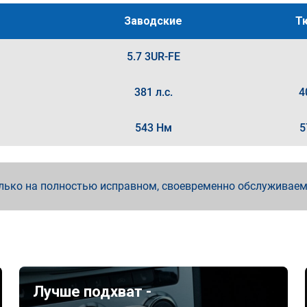
Заводские
Т
5.7 3UR-FE
381 л.с.
4
543 Нм
5
лько на полностью исправном, своевременно обслуживае
Лучше подхват -