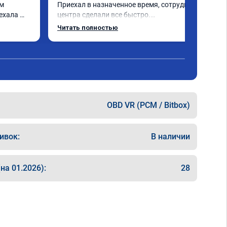
м 
Приехал в назначенное время, сотрудники 
ехала 
центра сделали все быстро.

Авто тестирую, пока всë устраивает.

Читать полностью
Номер сертификата А010889.
OBD VR (PCM / Bitbox)
ивок:
В наличии
на 01.2026):
28