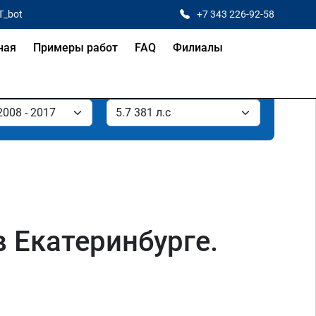
T_bot
+7 343 226-92-58
ная
Примеры работ
FAQ
Филиалы
в Екатеринбурге.