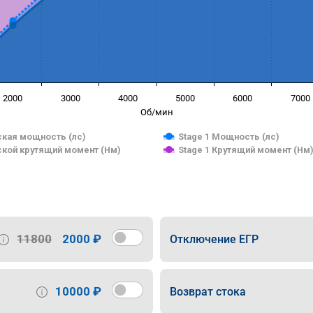
2000
3000
4000
5000
6000
7000
Об/мин
кая мощность (лс)
Stage 1 Мощность (лс)
кой крутящий момент (Нм)
Stage 1 Крутящий момент (Нм
11800
2000 ₽
Отключение ЕГР
10000 ₽
Возврат стока