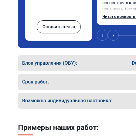
посоветовал как
поставить, все с
тюнингом очень 
Читать полност
немного, отзыв н
Оставить отзыв
значительно луч
коробка даже ст
‹
›
пропали провалы
остался таким ж
улучшилась. Сове
Спасибо!!!
Блок управления (ЭБУ):
D
Срок работ:
Возможна индивидуальная настройка:
Примеры наших работ: