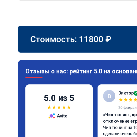
Стоимость:
11800
₽
Отзывы о нас: рейтинг 5.0 на основан
Виктор
В
5.0 из 5
★
★
★
★
★
★
★
★
20 феврал
«Чип тюнинг, пр
Avito
отключение ег
Чип тюнинг на То
сделали очень бы