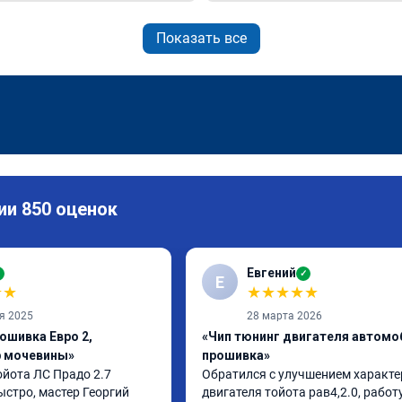
Показать все
ии 850 оценок
Евгений
✓
✓
Е
★
★
★
★
★
★
★
я 2025
28 марта 2026
ошивка Евро 2,
«Чип тюнинг двигателя автомо
р мочевины»
прошивка»
йота ЛС Прадо 2.7 
Обратился с улучшением характе
стро, мастер Георгий 
двигателя тойота рав4,2.0, работу