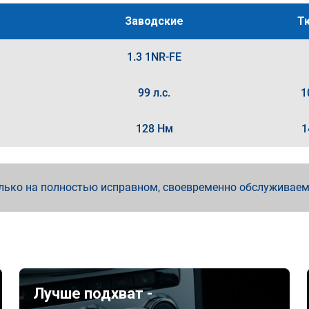
Заводские
Т
1.3 1NR-FE
99 л.с.
1
128 Нм
1
лько на полностью исправном, своевременно обслуживае
Лучше подхват -