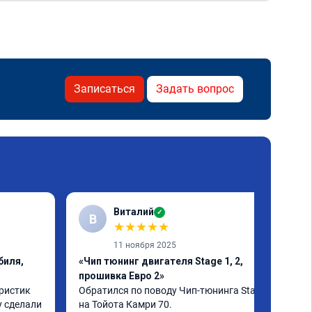
Записаться
Задать вопрос
Виталий
✓
В
★
★
★
★
★
11 ноября 2025
биля,
«Чип тюнинг двигателя Stage 1, 2,
прошивка Евро 2»
ристик 
Обратился по поводу Чип-тюнинга Stage 1 
 сделали 
на Тойота Камри 70.
