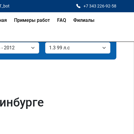
T_bot
+7 343 226-92-58
ная
Примеры работ
FAQ
Филиалы
ринбурге