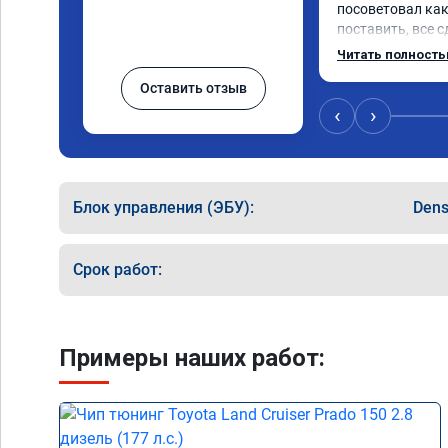
посоветовал как
поставить, все с
тюнингом очень 
Читать полност
немного, отзыв н
Оставить отзыв
значительно луч
коробка даже ст
‹
›
пропали провалы
остался таким ж
улучшилась. Сове
Спасибо!!!
Блок управления (ЭБУ):
Den
Срок работ:
Примеры наших работ: