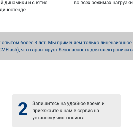
й динамики и снятие
во всех режимах нагрузки
 диностенде.
опытом более 8 лет. Мы применяем только лицензионное о
x, PCMFlash), что гарантирует безопасность для электроники 
2
Запишитесь на удобное время и
приезжайте к нам в сервис на
установку чип тюнинга.