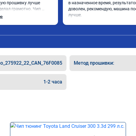
ую прошивку лучше 
в назначенное время, результато
делал грамотно. Чип 
доволен, рекомендую, машина по
доволен, машина ожила 
лучше.
ью
а педаль газа стал 
ше. Такое ощущение, что 
ала работать лучше, 
. Расход топлива 
е, но динамика 
тую этот сервис всем. 
so_275922_22_CAN_76F0085
Метод прошивки:
1-2 часа