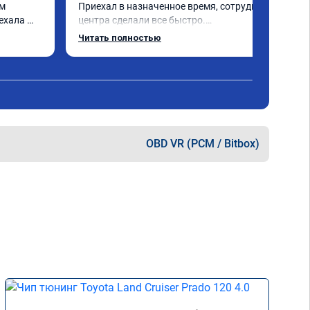
м 
Приехал в назначенное время, сотрудники 
ехала 
центра сделали все быстро.

Авто тестирую, пока всë устраивает.

Читать полностью
Номер сертификата А010889.
OBD VR (PCM / Bitbox)