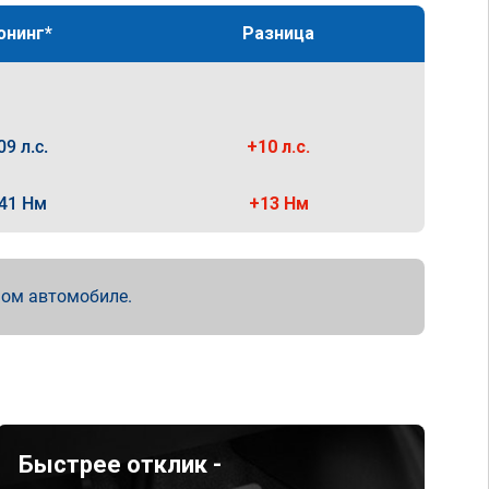
юнинг*
Разница
09 л.с.
+10 л.с.
41 Нм
+13 Нм
мом автомобиле.
Быстрее отклик -