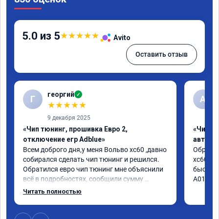
5.0 из 5
★
★
★
★
★
Avito
Оставить отзыв
георгий
✓
Г
А
★
★
★
★
★
9 декабря 2025
«Чип тюнинг, прошивка Евро 2,
«Чип т
отключение егр Adblue»
автомо
Всем доброго дня,у меня Вольво xc60 ,давно 
Обратил
собирался сделать чип тюнинг и решился. 
xc60 2.4
Обратился евро чип тюнинг мне объяснили 
быстро 
всё в подробностях, сообщили сумму 
А010416
записали. Приехал в назначенное время 2.5 
Читать полностью
часа и готово, разница ощутима , я доволен 
,спасибо! дали гарантию и сертификат 
ао11462 ,знают своё дело рекомендую 👍