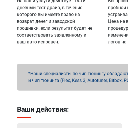
На наши услуги действует 14-ти
Вы произ
дневный тест-драйв, в течение
пробной 
которого вы имеете право на
устраива
возврат денег и заводской
Цена не 
прошивки, если результат будет не
процедур
соответствовать заявленному и
изменени
ваш авто исправен.
логов на
Наши специалисты по чип тюнингу обладают 
и чип тюнинга (Flex, Kess 3, Autotuner, Bitbo
Ваши действия: