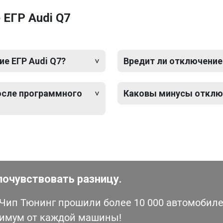
ЕГР Audi Q7
е ЕГР Audi Q7?
Вредит ли отключение
после программного
Каковы минусы отключ
почувствовать разницу.
ип Тюнинг прошили более 10 000 автомобилей
симум от каждой машины!