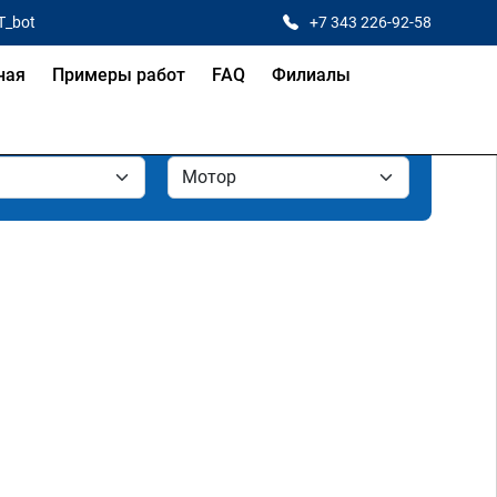
T_bot
+7 343 226-92-58
ная
Примеры работ
FAQ
Филиалы