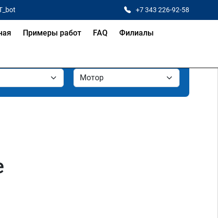
T_bot
+7 343 226-92-58
ная
Примеры работ
FAQ
Филиалы
е