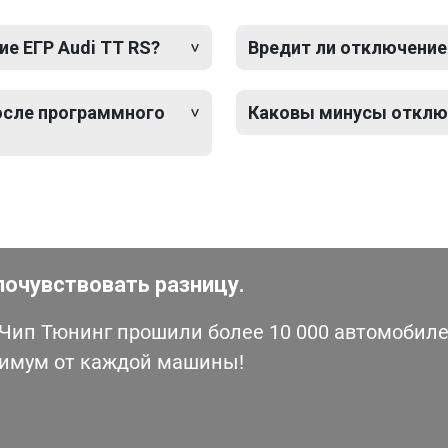
е ЕГР Audi TT RS?
Вредит ли отключение
после программного
Каковы минусы отключ
почувствовать разницу.
ип Тюнинг прошили более 10 000 автомобилей
симум от каждой машины!