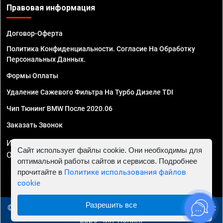
Правовая информация
Договор-Оферта
Политика Конфиденциальности. Согласие На Обработку
Персональных Данных.
Формы Оплаты
Удаление Сажевого Фильтра На Турбо Дизеле TDI
Чип Тюнинг BMW После 2020.06
Заказать Звонок
ИП Смирнов Георгий Павлович. ИНН 781302555843,
Сайт использует файлы cookie. Они необходимы для
ОГРНИП 324470400032610
оптимальной работы сайтов и сервисов. Подробнее
прочитайте в
Политике использования файлов
cookie
Разрешить все
© 2010 - 2026 Чип тюнинг в Екатеринбурге - Автосервис
"Евро Чип Тюнинг"