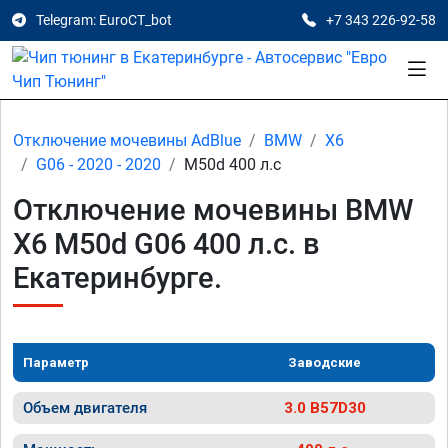
Telegram: EuroCT_bot
+7 343 226-92-58
Отключение мочевины AdBlue
BMW
X6
G06 - 2020 - 2020
M50d 400 л.с
Отключение мочевины BMW
X6 M50d G06 400 л.с. в
Екатеринбурге.
Параметр
Заводские
Объем двигателя
3.0 B57D30